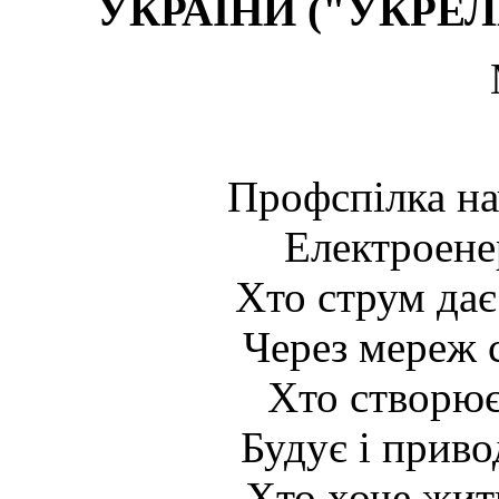
УКРАЇНИ ("УКРЕ
Профспілка нач
Електроенер
Хто струм дає
Через мереж с
Хто створює
Будує і приво
Хто хоче жить