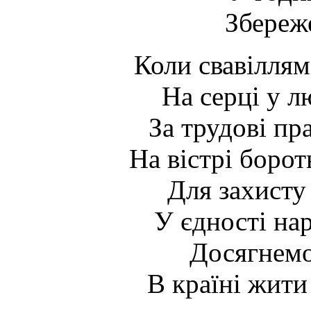
Збереже
Коли свавіллям 
На серці у л
За трудові пр
На вістрі борот
Для захисту
У єдності на
Досягнемо 
В країні жити 