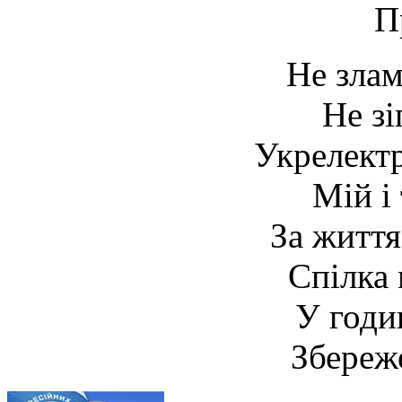
П
Не злам
Не зі
Укрелект
Мій і 
За житт
Спілка 
У годи
Збереже