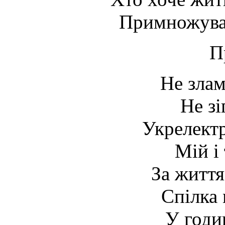
Примножуват
П
Не злам
Не зі
Укрелект
Мій і 
За житт
Спілка 
У годи