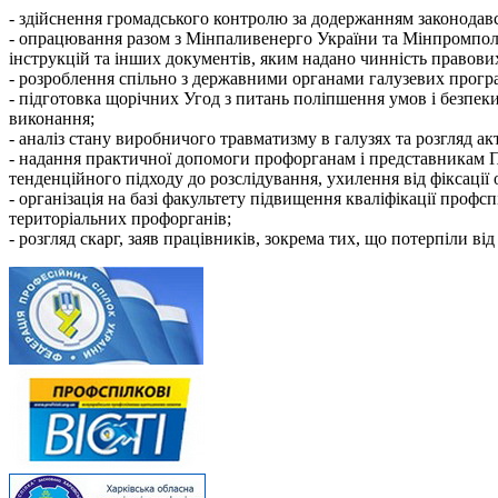
- здійснення громадського контролю за додержанням законодав
- опрацювання разом з Мінпаливенерго України та Мінпромполі
інструкцій та інших документів, яким надано чинність правови
- розроблення спільно з державними органами галузевих програ
- підготовка щорічних Угод з питань поліпшення умов і безпек
виконання;
- аналіз стану виробничого травматизму в галузях та розгляд а
- надання практичної допомоги профорганам і представникам Пр
тенденційного підходу до розслідування, ухилення від фіксації
- організація на базі факультету підвищення кваліфікації про
територіальних профорганів;
- розгляд скарг, заяв працівників, зокрема тих, що потерпіли ві