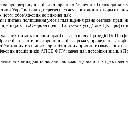
ства про охорону праці, за створенням безпечних і нешкідливи
тики України нових, перегляд і скасування чинних нормативно-п
х норм, обов’язкових до виконання);
м з питань поліпшення умов і підвищення рівня безпеки праці н
и праці (розділ „Охорона праці” Галузевих угод) між ЦК Профсп
ктуальних питань охорони праці на засіданнях Президії ЦК Профс
офспілки з питань охорони праці, зокрема у проведенні заходів
 об’єктивних технічних і організаційних причин травмування пра
фспілкових працівників АПСВ ФПУ навчання і перевірки знань з 
д нещасних випадків та надання допомоги у захисті їх прав і закон