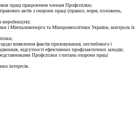
х умов праці працюючим членам Профспілки;
равових актів з охорони праці (правил, норм, положень,
а виробництві;
ілки і Мінпаливенерго та Мінпромполітики України, контроль їх
пілки;
 щодо виявлення фактів приховування, неглибокого і
цівників, відсутності ефективних профілактичних заходів;
Представниками Профспілки з питань охорони праці
них інтересів.