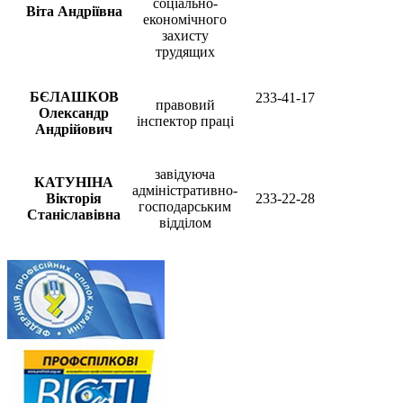
соціально-
Віта Андріївна
економічного
захисту
трудящих
БЄЛАШКОВ
233-41-17
правовий
Олександр
інспектор праці
Андрійович
завідуюча
КАТУНІНА
адміністративно-
Вікторія
233-22-28
господарським
Станіславівна
відділом