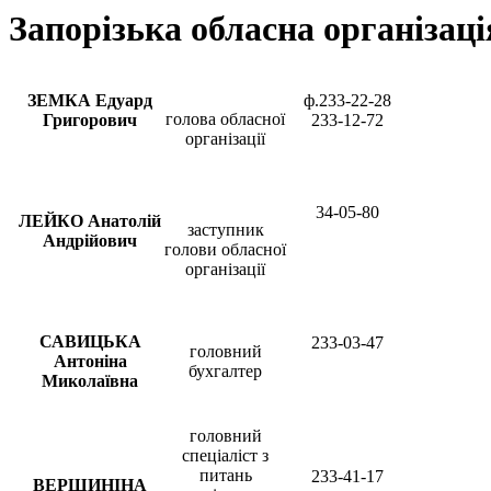
Запорізька обласна організац
ЗЕМКА Едуард
ф.233-22-28
голова обласної
Григорович
233-12-72
організації
34-05-80
ЛЕЙКО Анатолій
заступник
Андрійович
голови обласної
організації
САВИЦЬКА
233-03-47
головний
Антоніна
бухгалтер
Миколаївна
головний
спеціаліст з
питань
233-41-17
ВЕРШИНІНА